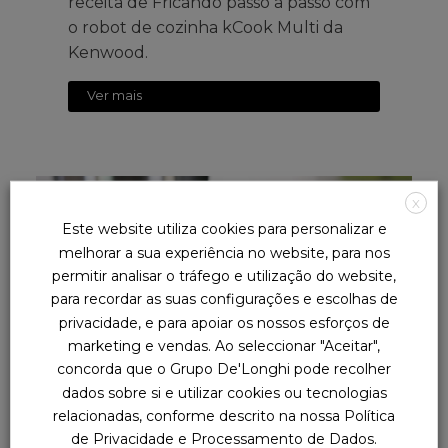
receita de Fricandó passo a passo com
o robot de cozinha kCook Multi da
Kenwood.
Ver mais
X
28 de Julho de 2021
Este website utiliza cookies para personalizar e
melhorar a sua experiência no website, para nos
permitir analisar o tráfego e utilização do website,
para recordar as suas configurações e escolhas de
privacidade, e para apoiar os nossos esforços de
marketing e vendas. Ao seleccionar "Aceitar",
concorda que o Grupo De'Longhi pode recolher
dados sobre si e utilizar cookies ou tecnologias
Lentilhas com chouriço
relacionadas, conforme descrito na nossa Política
de Privacidade e Processamento de Dados.
Aprenda a preparar uma deliciosa