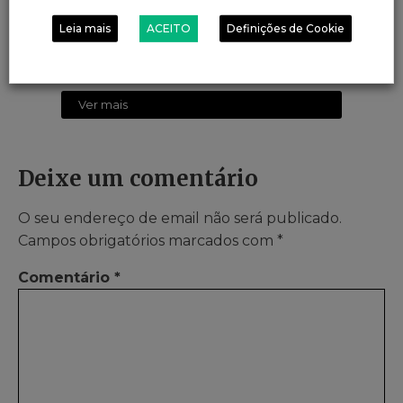
receita de Lentilhas com chouriço
Leia mais
ACEITO
Definições de Cookie
passo a passo com o robot de cozinha
kCook Multi da Kenwood.
Ver mais
Deixe um comentário
O seu endereço de email não será publicado.
Campos obrigatórios marcados com
*
Comentário
*