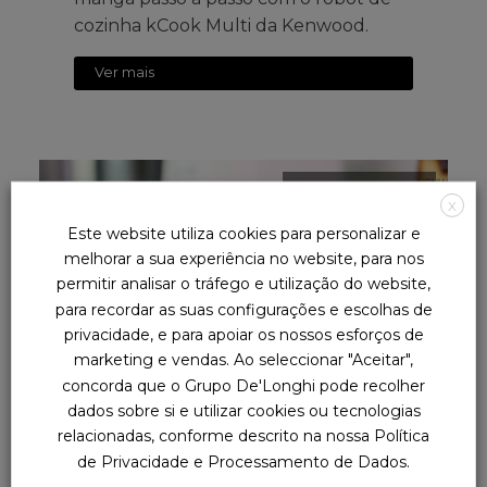
cozinha kCook Multi da Kenwood.
Ver mais
21 de Abril de 2021
X
Este website utiliza cookies para personalizar e
melhorar a sua experiência no website, para nos
permitir analisar o tráfego e utilização do website,
para recordar as suas configurações e escolhas de
privacidade, e para apoiar os nossos esforços de
marketing e vendas. Ao seleccionar "Aceitar",
concorda que o Grupo De'Longhi pode recolher
Tarte de queijo
dados sobre si e utilizar cookies ou tecnologias
relacionadas, conforme descrito na nossa Política
Aprenda a preparar uma deliciosa
de Privacidade e Processamento de Dados.
receita de Tarte de queijo passo a